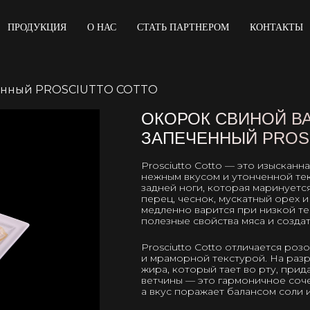
ПРОДУКЦИЯ
О НАС
СТАТЬ ПАРТНЕРОМ
КОНТАКТЫ
ченный PROSCIUTTO COTTO
ОКОРОК СВИНОЙ В
ЗАПЕЧЕННЫЙ PROS
Prosciutto Cotto — это изысканн
нежным вкусом и утонченной те
задней ноги, которая маринуетс
перец, чеснок, мускатный орех 
медленно варится при низкой те
полезные свойства мяса и созда
Prosciutto Cotto отличается ро
и мраморной текстурой. На раз
жира, который тает во рту, при
ветчины — это гармоничное соче
а вкус поражает балансом соли 