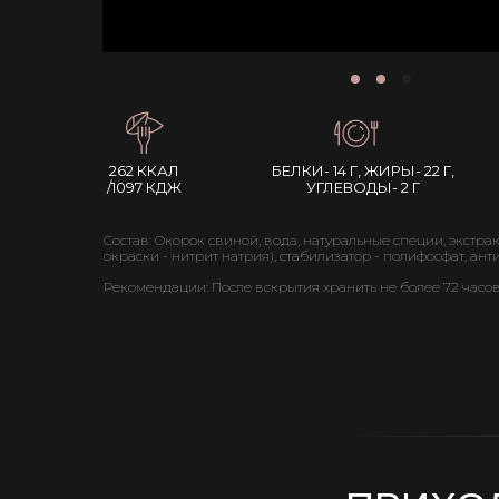
262 ККАЛ
БЕЛКИ- 14 Г, ЖИРЫ- 22 Г,
/1097 КДЖ
УГЛЕВОДЫ- 2 Г
Состав: Окорок свиной, вода, натуральные специи, экстра
окраски - нитрит натрия), стабилизатор - полифосфат, ант
Рекомендации: После вскрытия хранить не более 72 часов