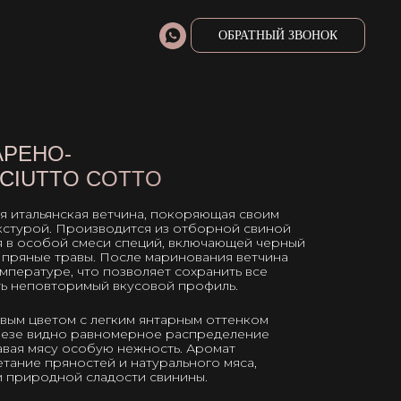
ОБРАТНЫЙ ЗВОНОК
АРЕНО-
CIUTTO COTTO
ая итальянская ветчина, покоряющая своим
кстурой. Производится из отборной свиной
я в особой смеси специй, включающей черный
и пряные травы. После маринования ветчина
мпературе, что позволяет сохранить все
ть неповторимый вкусовой профиль.
зовым цветом с легким янтарным оттенком
резе видно равномерное распределение
давая мясу особую нежность. Аромат
тание пряностей и натурального мяса,
и природной сладости свинины.