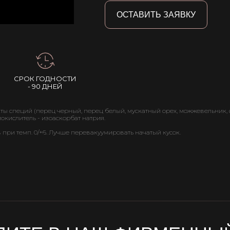
ОСТАВИТЬ ЗАЯВКУ
СРОК ГОДНОСТИ
- 90 ДНЕЙ
кты специй (перец черный, перец белый, мускатный орех, можжевельник, 
иокислитель - изоаскорбат натрия.
 при темп. 0/+6. Лучше перевакуумировать начатый кусок.